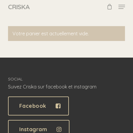
Skip
Menu
CRISKA
to
main
Close
content
Menu
Votre panier est actuellement vide.
SOCIAL
Suivez Criska sur facebook et instagram
Facebook
Instagram