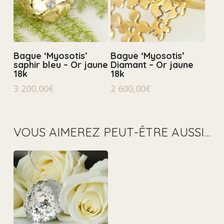
Select Options
Select Options
Bague ‘Myosotis’
Bague ‘Myosotis’
saphir bleu – Or jaune
Diamant – Or jaune
18k
18k
3 200,00
€
2 600,00
€
VOUS AIMEREZ PEUT-ÊTRE AUSSI…