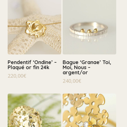
Ajouter Au Panier
Select Options
Pendentif ‘Ondine’ –
Bague ‘Granae’ Toi,
Plaqué or fin 24k
Moi, Nous –
argent/or
220,00
€
240,00
€