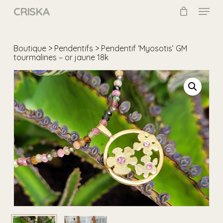
Skip
Menu
CRISKA
to
main
Close
content
Menu
Boutique
>
Pendentifs
> Pendentif ‘Myosotis’ GM
tourmalines – or jaune 18k