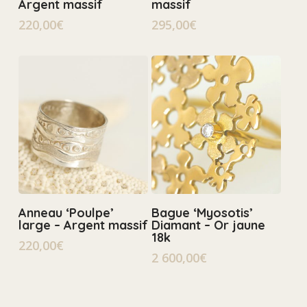
Argent massif
massif
220,00
€
295,00
€
Ajouter Au Panier
Select Options
Anneau ‘Poulpe’
Bague ‘Myosotis’
large – Argent massif
Diamant – Or jaune
18k
220,00
€
2 600,00
€