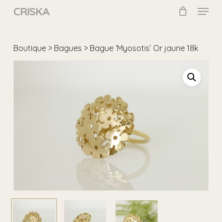
Skip
Menu
CRISKA
to
main
Close
content
Menu
Boutique
>
Bagues
> Bague ‘Myosotis’ Or jaune 18k