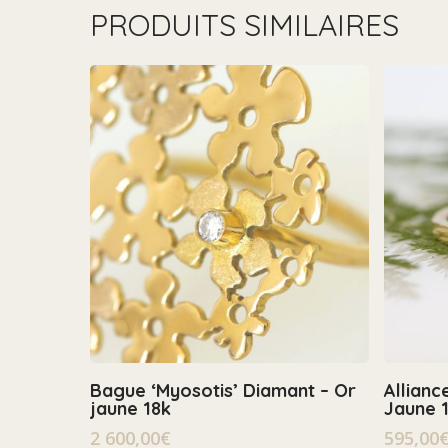
PRODUITS SIMILAIRES
Select Options
Bague ‘Myosotis’ Diamant – Or
Allianc
jaune 18k
Jaune 
2 600,00
€
595,00