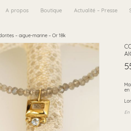
A propos
Boutique
Actualité – Presse
dorites – aigue-marine – Or 18k
CO
AI
5
Ma
en 
Lon
En 