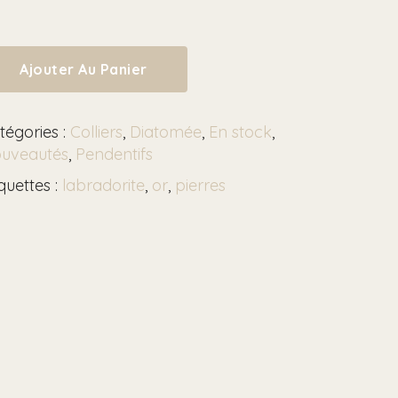
Ajouter Au Panier
tégories :
Colliers
,
Diatomée
,
En stock
,
uveautés
,
Pendentifs
iquettes :
labradorite
,
or
,
pierres