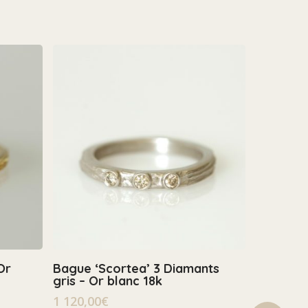
Select Options
Or
Bague ‘Scortea’ 3 Diamants
gris – Or blanc 18k
1 120,00
€