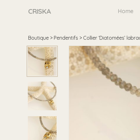
Skip
to
CRISKA
Home
main
content
Boutique
>
Pendentifs
> Collier ‘Diatomées’ labra