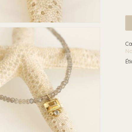
Ca
No
Ét