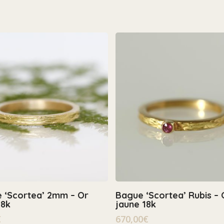
Select Options
Select Options
e ‘Scortea’ 2mm – Or
Bague ‘Scortea’ Rubis – 
18k
jaune 18k
€
670,00
€