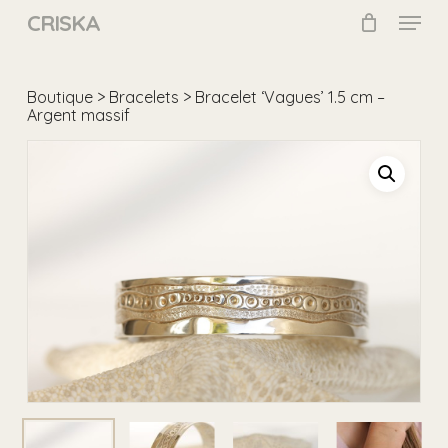
Skip
Menu
CRISKA
to
main
Close
content
Menu
Boutique
>
Bracelets
> Bracelet ‘Vagues’ 1.5 cm –
Argent massif