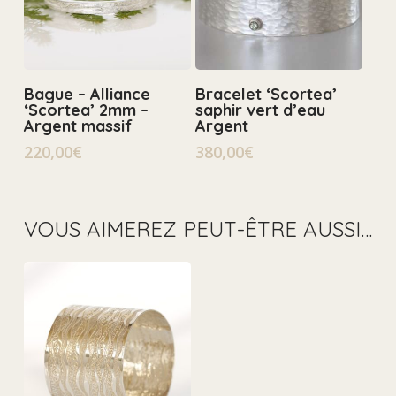
Select Options
Ajouter Au Panier
Bague – Alliance
Bracelet ‘Scortea’
‘Scortea’ 2mm –
saphir vert d’eau
Argent massif
Argent
220,00
€
380,00
€
VOUS AIMEREZ PEUT-ÊTRE AUSSI…