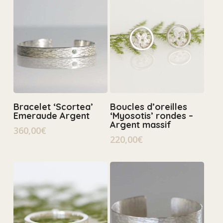
Ajouter Au Panier
Ajouter Au Panier
Bracelet ‘Scortea’
Boucles d’oreilles
Emeraude Argent
‘Myosotis’ rondes –
Argent massif
360,00
€
220,00
€