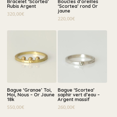
Bracelet ‘Scortea’
Boucles d’oreilles
Rubis Argent
‘Scortea’ rond Or
jaune
320,00
€
220,00
€
Select Options
Select Options
Bague ‘Granae’ Toi,
Bague ‘Scortea’
Moi, Nous – Or Jaune
saphir vert d’eau –
18k
Argent massif
550,00
€
260,00
€