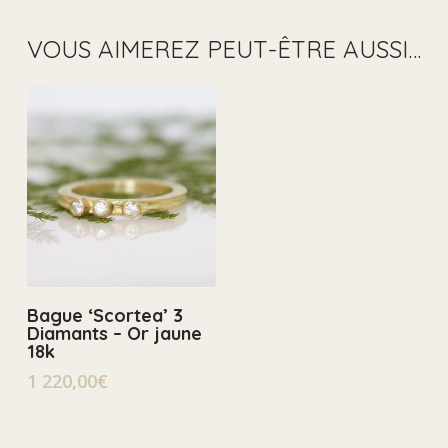
VOUS AIMEREZ PEUT-ÊTRE AUSSI…
Select Options
Bague ‘Scortea’ 3
Diamants – Or jaune
18k
1 220,00
€