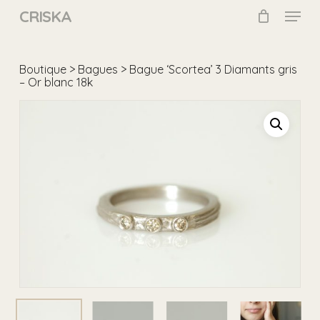
Skip
Menu
CRISKA
to
main
Close
content
Menu
Boutique
>
Bagues
> Bague ‘Scortea’ 3 Diamants gris
– Or blanc 18k